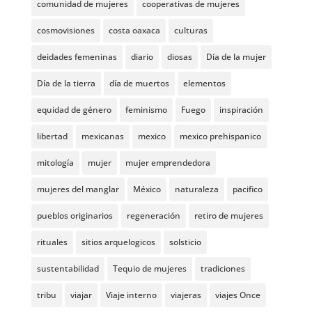
comunidad de mujeres
cooperativas de mujeres
cosmovisiones
costa oaxaca
culturas
deidades femeninas
diario
diosas
Día de la mujer
Día de la tierra
día de muertos
elementos
equidad de género
feminismo
Fuego
inspiración
libertad
mexicanas
mexico
mexico prehispanico
mitología
mujer
mujer emprendedora
mujeres del manglar
México
naturaleza
pacifico
pueblos originarios
regeneración
retiro de mujeres
rituales
sitios arquelogicos
solsticio
sustentabilidad
Tequio de mujeres
tradiciones
tribu
viajar
Viaje interno
viajeras
viajes Once