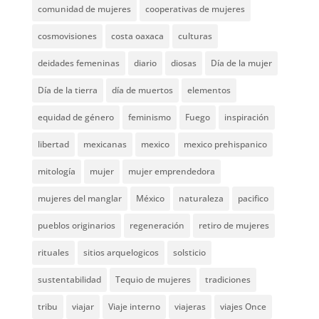
comunidad de mujeres
cooperativas de mujeres
cosmovisiones
costa oaxaca
culturas
deidades femeninas
diario
diosas
Día de la mujer
Día de la tierra
día de muertos
elementos
equidad de género
feminismo
Fuego
inspiración
libertad
mexicanas
mexico
mexico prehispanico
mitología
mujer
mujer emprendedora
mujeres del manglar
México
naturaleza
pacifico
pueblos originarios
regeneración
retiro de mujeres
rituales
sitios arquelogicos
solsticio
sustentabilidad
Tequio de mujeres
tradiciones
tribu
viajar
Viaje interno
viajeras
viajes Once