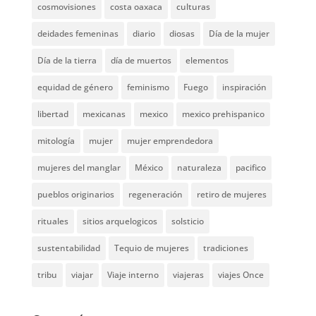
cosmovisiones
costa oaxaca
culturas
deidades femeninas
diario
diosas
Día de la mujer
Día de la tierra
día de muertos
elementos
equidad de género
feminismo
Fuego
inspiración
libertad
mexicanas
mexico
mexico prehispanico
mitología
mujer
mujer emprendedora
mujeres del manglar
México
naturaleza
pacifico
pueblos originarios
regeneración
retiro de mujeres
rituales
sitios arquelogicos
solsticio
sustentabilidad
Tequio de mujeres
tradiciones
tribu
viajar
Viaje interno
viajeras
viajes Once