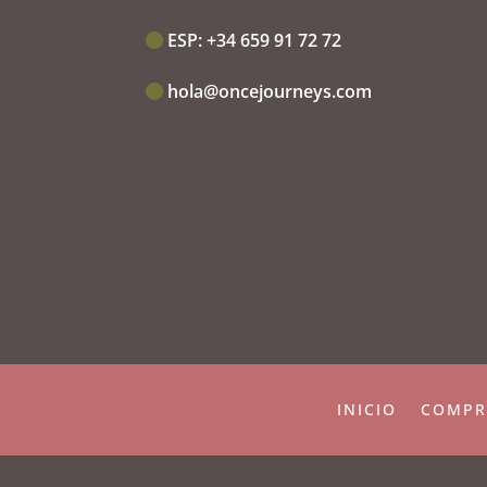
ESP:‭
+34 659 91 72 72
hola@oncejourneys.com
INICIO
COMPR