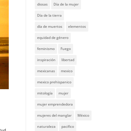
diosas
Día de la mujer
Día de la tierra
día de muertos
elementos
equidad de género
feminismo
Fuego
inspiración
libertad
mexicanas
mexico
mexico prehispanico
mitología
mujer
mujer emprendedora
mujeres del manglar
México
naturaleza
pacifico
itud