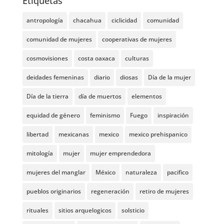
Etiquetas
antropología
chacahua
ciclicidad
comunidad
comunidad de mujeres
cooperativas de mujeres
cosmovisiones
costa oaxaca
culturas
deidades femeninas
diario
diosas
Día de la mujer
Día de la tierra
día de muertos
elementos
equidad de género
feminismo
Fuego
inspiración
libertad
mexicanas
mexico
mexico prehispanico
mitología
mujer
mujer emprendedora
mujeres del manglar
México
naturaleza
pacifico
pueblos originarios
regeneración
retiro de mujeres
rituales
sitios arquelogicos
solsticio