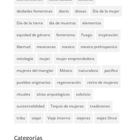
deidades femeninas
diario
diosas
Día de la mujer
Día de la tierra
día de muertos
elementos
equidad de género
feminismo
Fuego
inspiración
libertad
mexicanas
mexico
mexico prehispanico
mitología
mujer
mujer emprendedora
mujeres del manglar
México
naturaleza
pacifico
pueblos originarios
regeneración
retiro de mujeres
rituales
sitios arquelogicos
solsticio
sustentabilidad
Tequio de mujeres
tradiciones
tribu
viajar
Viaje interno
viajeras
viajes Once
Categorías