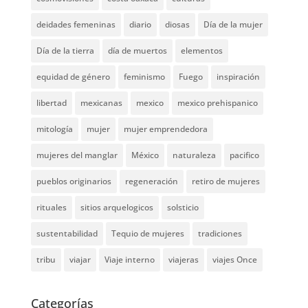
deidades femeninas
diario
diosas
Día de la mujer
Día de la tierra
día de muertos
elementos
equidad de género
feminismo
Fuego
inspiración
libertad
mexicanas
mexico
mexico prehispanico
mitología
mujer
mujer emprendedora
mujeres del manglar
México
naturaleza
pacifico
pueblos originarios
regeneración
retiro de mujeres
rituales
sitios arquelogicos
solsticio
sustentabilidad
Tequio de mujeres
tradiciones
tribu
viajar
Viaje interno
viajeras
viajes Once
Categorías