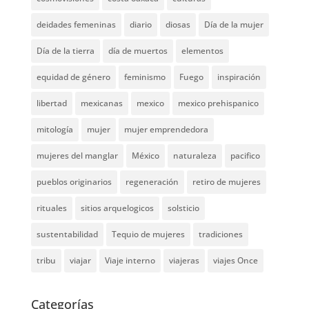
deidades femeninas
diario
diosas
Día de la mujer
Día de la tierra
día de muertos
elementos
equidad de género
feminismo
Fuego
inspiración
libertad
mexicanas
mexico
mexico prehispanico
mitología
mujer
mujer emprendedora
mujeres del manglar
México
naturaleza
pacifico
pueblos originarios
regeneración
retiro de mujeres
rituales
sitios arquelogicos
solsticio
sustentabilidad
Tequio de mujeres
tradiciones
tribu
viajar
Viaje interno
viajeras
viajes Once
Categorías