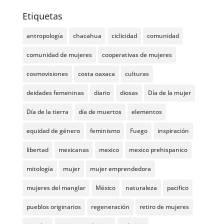
Etiquetas
antropología
chacahua
ciclicidad
comunidad
comunidad de mujeres
cooperativas de mujeres
cosmovisiones
costa oaxaca
culturas
deidades femeninas
diario
diosas
Día de la mujer
Día de la tierra
día de muertos
elementos
equidad de género
feminismo
Fuego
inspiración
libertad
mexicanas
mexico
mexico prehispanico
mitología
mujer
mujer emprendedora
mujeres del manglar
México
naturaleza
pacifico
pueblos originarios
regeneración
retiro de mujeres